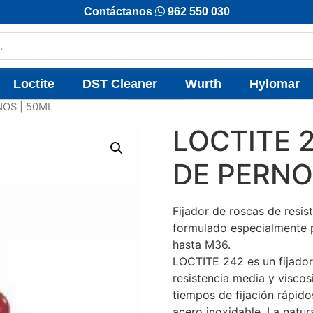
Contáctanos
962 550 030
Loctite
DST Cleaner
Wurth
Hylomar
NOS | 50ML
LOCTITE 
DE PERNO
Fijador de roscas de resis
formulado especialmente p
hasta M36.
LOCTITE 242 es un fijador
resistencia media y visco
tiempos de fijación rápido
acero inoxidable. La natu