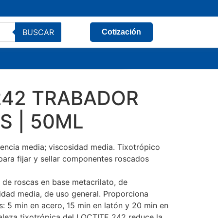
BUSCAR
Cotización
242 TRABADOR
S | 50ML
tencia media; viscosidad media. Tixotrópico
ara fijar y sellar componentes roscados
 de roscas en base metacrilato, de
sidad media, de uso general. Proporciona
s: 5 min en acero, 15 min en latón y 20 min en
raleza tixotrópica del LOCTITE 242 reduce la