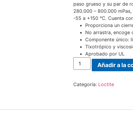
paso grueso y su par de r
280.000 – 800.000 mPas, y
-55 a +150 °C. Cuenta con 
Proporciona un cierr
No arrastra, encoge 
Componente único: lim
Tixotrópico y viscosi
Aprobado por UL
Añadir a la c
Categoría:
Loctite