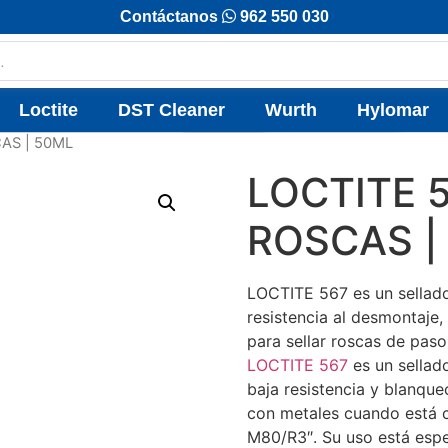
Contáctanos
962 550 030
Loctite
DST Cleaner
Wurth
Hylomar
AS | 50ML
LOCTITE 
ROSCAS |
LOCTITE 567 es un sellado
resistencia al desmontaje,
para sellar roscas de pas
LOCTITE 567
es un sellado
baja resistencia y blanque
con metales cuando está c
M80/R3″. Su uso está espe